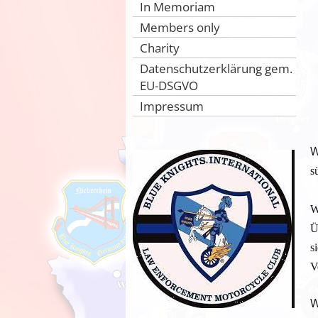
In Memoriam
Members only
Charity
Datenschutzerklärung gem.
EU-DSGVO
Impressum
W
s
W
Ü
s
V
W